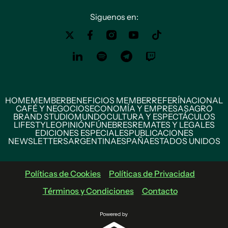
Siguenos en:
HOME
MEMBER
BENEFICIOS MEMBER
REFERÍ
NACIONAL
CAFÉ Y NEGOCIOS
ECONOMÍA Y EMPRESAS
AGRO
BRAND STUDIO
MUNDO
CULTURA Y ESPECTÁCULOS
LIFESTYLE
OPINIÓN
FÚNEBRES
REMATES Y LEGALES
EDICIONES ESPECIALES
PUBLICACIONES
NEWSLETTERS
ARGENTINA
ESPAÑA
ESTADOS UNIDOS
Políticas de Cookies
Políticas de Privacidad
Términos y Condiciones
Contacto