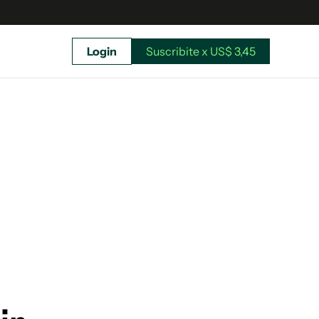
Login
Suscribite x US$ 3,45
uscríbete ahora a El Observador y elegí hasta
donde llegar.
Suscribite x US$ 3,45