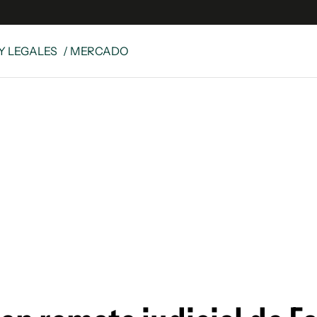
Y LEGALES
/ MERCADO
e
S
n
es
Siguenos en:
 y Legales
es especiales
ciones
ters
ina
 Unidos