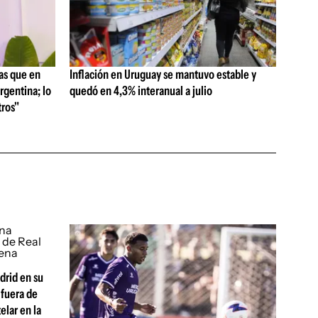
as que en
Inflación en Uruguay se mantuvo estable y
rgentina; lo
quedó en 4,3% interanual a julio
ros"
drid en su
fuera de
elar en la