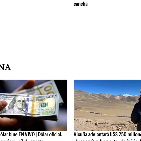
cancha
INA
ólar blue EN VIVO | Dólar oficial,
Vicuña adelantará U$S 250 millon