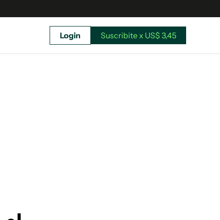
Login
Suscribite x US$ 3,45
uscríbete ahora a El Observador y elegí hasta
donde llegar.
Suscribite x US$ 3,45