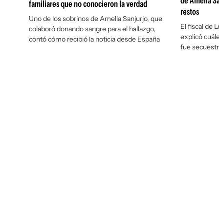
de Amelia San
familiares que no conocieron la verdad
restos
Uno de los sobrinos de Amelia Sanjurjo, que
El fiscal de
colaboró donando sangre para el hallazgo,
explicó cuále
contó cómo recibió la noticia desde España
fue secuest