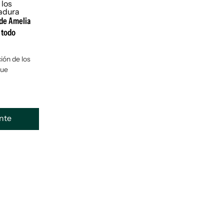
 de Amelia
 todo
ción de los
que
ente