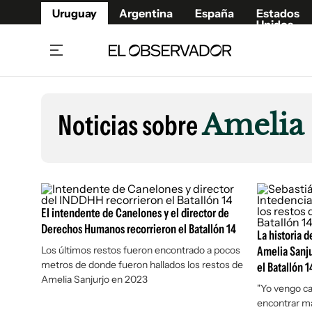
Uruguay
Argentina
España
Estados
Unidos
Home
Lifestyl
Member
Opinió
Noticias sobre
Amelia 
Beneficios Member
Fúnebr
Referí
Remates
15°C
Viernes:
Ahora en:
Montevideo
Nacional
Mín
8°
Máx
Edicion
12°
Lluvia Ligera
Café y Negocios
Publica
El intendente de Canelones y el director de
Economía y Empresas
Newslet
Derechos Humanos recorrieron el Batallón 14
Agro
Argent
La historia 
Los últimos restos fueron encontrado a pocos
Amelia Sanjur
Brand Studio
España
metros de donde fueron hallados los restos de
el Batallón 1
Mundo
Estados
Amelia Sanjurjo en 2023
"Yo vengo ca
Cultura y Espectáculos
encontrar má