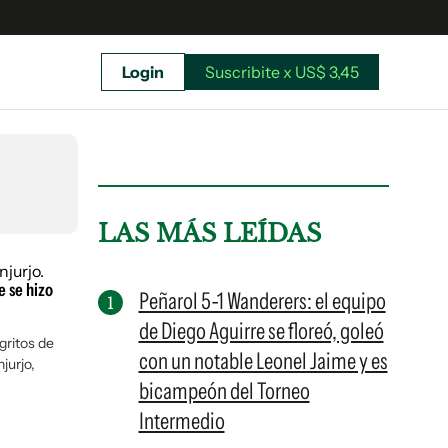
Login
Suscribite x US$ 3,45
uscríbete ahora a El Observador y elegí hasta
donde llegar.
LAS MÁS LEÍDAS
e se hizo
Peñarol 5-1 Wanderers: el equipo
de Diego Aguirre se floreó, goleó
gritos de
con un notable Leonel Jaime y es
jurjo,
bicampeón del Torneo
Intermedio
Suscribite x US$ 3,45