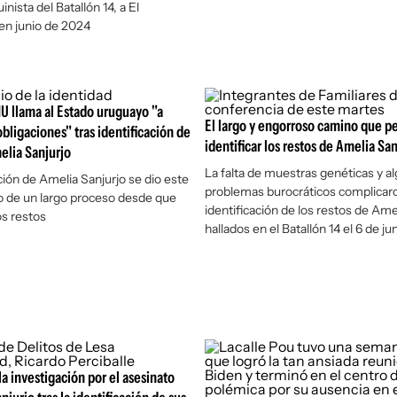
uinista del Batallón 14, a
El
en junio de 2024
NU llama al Estado uruguayo "a
El largo y engorroso camino que p
obligaciones" tras identificación de
identificar los restos de Amelia San
elia Sanjurjo
La falta de muestras genéticas y a
ción de Amelia Sanjurjo se dio este
problemas burocráticos complicaro
o de un largo proceso desde que
identificación de los restos de Amel
os restos
hallados en el Batallón 14 el 6 de j
a investigación por el asesinato