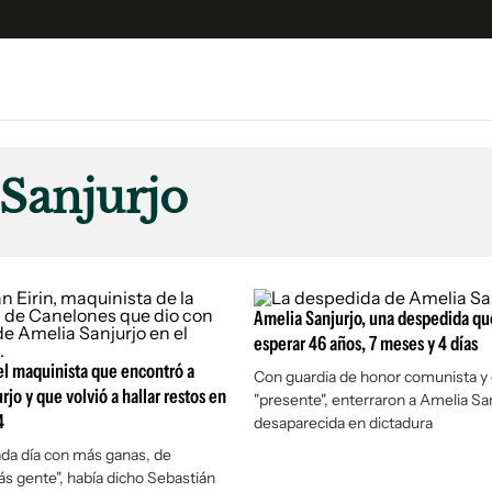
e
S
n
Sanjurjo
es
Siguenos en:
 y Legales
es especiales
ciones
Amelia Sanjurjo, una despedida qu
ters
esperar 46 años, 7 meses y 4 días
ina
del maquinista que encontró a
Con guardia de honor comunista y 
jo y que volvió a hallar restos en
"presente", enterraron a Amelia San
4
desaparecida en dictadura
 Unidos
da día con más ganas, de
s gente", había dicho Sebastián