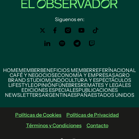
Siguenos en:
HOME
MEMBER
BENEFICIOS MEMBER
REFERÍ
NACIONAL
CAFÉ Y NEGOCIOS
ECONOMÍA Y EMPRESAS
AGRO
BRAND STUDIO
MUNDO
CULTURA Y ESPECTÁCULOS
LIFESTYLE
OPINIÓN
FÚNEBRES
REMATES Y LEGALES
EDICIONES ESPECIALES
PUBLICACIONES
NEWSLETTERS
ARGENTINA
ESPAÑA
ESTADOS UNIDOS
Políticas de Cookies
Políticas de Privacidad
Términos y Condiciones
Contacto