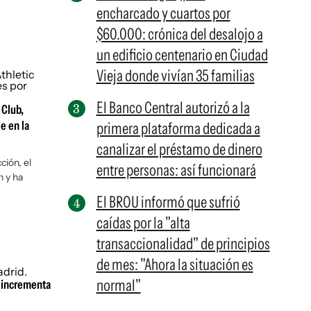
encharcado y cuartos por
$60.000: crónica del desalojo a
un edificio centenario en Ciudad
Vieja donde vivían 35 familias
El Banco Central autorizó a la
 Club,
e en la
primera plataforma dedicada a
canalizar el préstamo de dinero
ción, el
entre personas: así funcionará
n y ha
El BROU informó que sufrió
caídas por la "alta
transaccionalidad" de principios
de mes: "Ahora la situación es
normal"
e incrementa