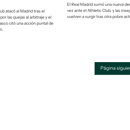
El Real Madrid sumó una nueva der
vez ante el Athletic Club, y las ins
lub atacó al Madrid tras el
vuelven a surgir tras otra pobre act
r las quejas al arbitraje y el
asco citó una acción puntal de
i.
Página sigui