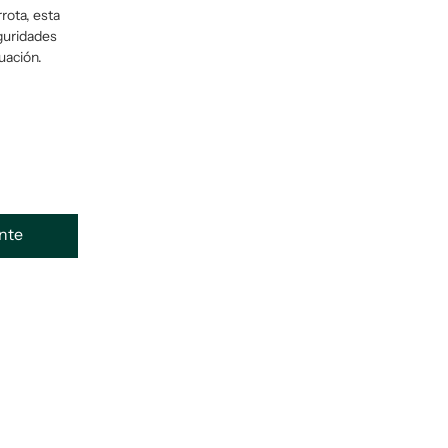
rota, esta
eguridades
uación.
ente