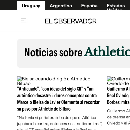
Uruguay
Argentina
España
Estados
Unidos
Home
Lifestyl
Member
Opinió
Noticias sobre
Athleti
Beneficios Member
Fúnebr
Referí
Remates
12°C
Viernes:
Ahora en:
Montevideo
Nacional
Mín
9°
Máx
11°
Edicion
Nubes
Café y Negocios
Publica
"Anticuado", "con ideas del siglo XII" y "un
Economía y Empresas
Guillermo A
Newslet
auténtico desastre": duros conceptos contra
Real Oviedo,
Agro
Argent
Marcelo Bielsa de Javier Clemente al recordar
Borbas: mira 
Brand Studio
España
su paso por Athletic de Bilbao
Guillermo A
Mundo
Estados
de prensa en 
“No tenía ni puñetera idea de que el Atlético
Oviedo y el 
jugaba a la contra, entonces nos metieron tres”,
Cultura y Espectáculos
dijo el DT español sobre Bielsa y la final de la