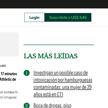
Login
Suscribite x US$ 3,45
uscríbete ahora a El Observador y elegí hasta
donde llegar.
LAS MÁS LEÍDAS
Investigan un posible caso de
s 17 minutos
intoxicación por hamburguesas
Athletic de
contaminadas: una mujer de 29
or estaba 0-
años está en CTI
con Uruguay
Boca de drogas, piso
Suscribite x US$ 3,45