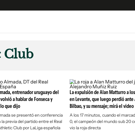
e
S
n
c Club
es
Siguenos en:
 y Legales
es especiales
ciones
lmada, entrenador uruguayo del
ters
La expulsión de Alan Matturro a lo
 volvió a hablar de Fonseca y
en Levante, que luego perdió ante 
ina
lo que dijo
Bilbao, y su mensaje; mirá el video
lmada se presentó en conferencia
A los 17 minutos, cuando el marcad
 Unidos
la previa del partido entre el Real
0, el campeón del mundo sub 20 
Athletic Club por LaLiga española
vio la roja directa