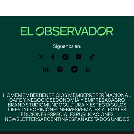
Siguenos en:
HOME
MEMBER
BENEFICIOS MEMBER
REFERÍ
NACIONAL
CAFÉ Y NEGOCIOS
ECONOMÍA Y EMPRESAS
AGRO
BRAND STUDIO
MUNDO
CULTURA Y ESPECTÁCULOS
LIFESTYLE
OPINIÓN
FÚNEBRES
REMATES Y LEGALES
EDICIONES ESPECIALES
PUBLICACIONES
NEWSLETTERS
ARGENTINA
ESPAÑA
ESTADOS UNIDOS