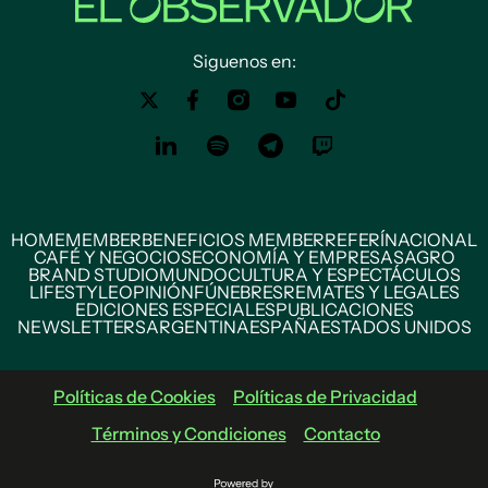
Siguenos en:
HOME
MEMBER
BENEFICIOS MEMBER
REFERÍ
NACIONAL
CAFÉ Y NEGOCIOS
ECONOMÍA Y EMPRESAS
AGRO
BRAND STUDIO
MUNDO
CULTURA Y ESPECTÁCULOS
LIFESTYLE
OPINIÓN
FÚNEBRES
REMATES Y LEGALES
EDICIONES ESPECIALES
PUBLICACIONES
NEWSLETTERS
ARGENTINA
ESPAÑA
ESTADOS UNIDOS
Políticas de Cookies
Políticas de Privacidad
Términos y Condiciones
Contacto