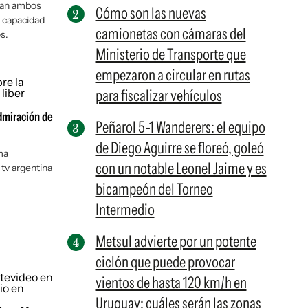
aran ambos
Cómo son las nuevas
á capacidad
camionetas con cámaras del
s.
Ministerio de Transporte que
empezaron a circular en rutas
para fiscalizar vehículos
admiración de
Peñarol 5-1 Wanderers: el equipo
de Diego Aguirre se floreó, goleó
ma
con un notable Leonel Jaime y es
 tv argentina
bicampeón del Torneo
Intermedio
Metsul advierte por un potente
ciclón que puede provocar
vientos de hasta 120 km/h en
Uruguay: cuáles serán las zonas