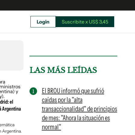
Login
Suscribite x US$ 3,45
uscríbete ahora a El Observador y elegí hasta
donde llegar.
LAS MÁS LEÍDAS
El BROU informó que sufrió
caídas por la "alta
drid: el
transaccionalidad" de principios
á Argentina
de mes: "Ahora la situación es
lemática
normal"
n Argentina.
Suscribite x US$ 3,45