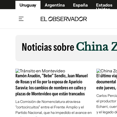
Uruguay
Argentina
España
Estados
Unidos
Home
Lifestyl
Member
Opinió
Noticias sobre
China Z
Beneficios Member
Fúnebr
Referí
Remates
13°C
Viernes:
Ahora en:
Montevideo
Nacional
Mín
9°
Máx
12°
Edicion
Nubes
Café y Negocios
Publica
Ramón Anadón, "Bebe" Sendic, Juan Manuel
El último vi
Economía y Empresas
Newslet
de Rosas y el lío por la esposa de Aparicio
documental a
Saravia: los cambios de nombres en calles y
este jueves,
Agro
Argent
plazas de Montevideo que están trancados
Brand Studio
Carlos Percia
España
el productor
La Comisión de Nomenclatura atraviesa
Mundo
Estados
Echarri, cue
"cortocircuitos" entre el Frente Amplio y el
Cultura y Espectáculos
y el legado d
Partido Nacional, que ha impedido el avance en