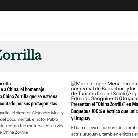
e
S
n
orrilla
es
Siguenos en:
 y Legales
es especiales
ciones
aje a China: el homenaje
ters
 China Zorrilla que se estrena
 contado por sus protagonistas
ina
Presentan el "China Zorrilla" en Ma
Buquebus 100% eléctrico que unir
valle, el director Alejandro Maci y
y Uruguay
 del documental, el actor Pablo
 Unidos
ntan cómo fue meterse con la vida
El barco lleva el nombre de la emb
e China Zorrilla
actriz uruguaya, también exitosa e