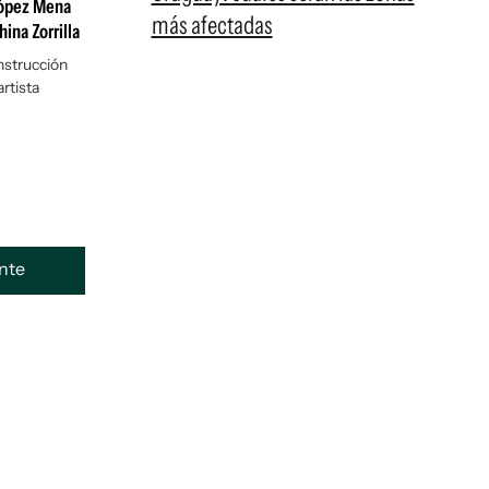
 López Mena
más afectadas
ina Zorrilla
nstrucción
rtista
ente