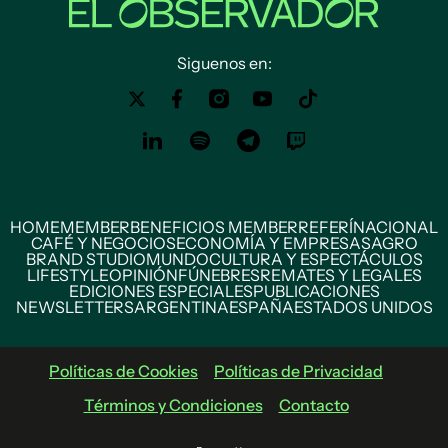
Siguenos en:
HOME
MEMBER
BENEFICIOS MEMBER
REFERÍ
NACIONAL
CAFÉ Y NEGOCIOS
ECONOMÍA Y EMPRESAS
AGRO
BRAND STUDIO
MUNDO
CULTURA Y ESPECTÁCULOS
LIFESTYLE
OPINIÓN
FÚNEBRES
REMATES Y LEGALES
EDICIONES ESPECIALES
PUBLICACIONES
NEWSLETTERS
ARGENTINA
ESPAÑA
ESTADOS UNIDOS
Políticas de Cookies
Políticas de Privacidad
Términos y Condiciones
Contacto