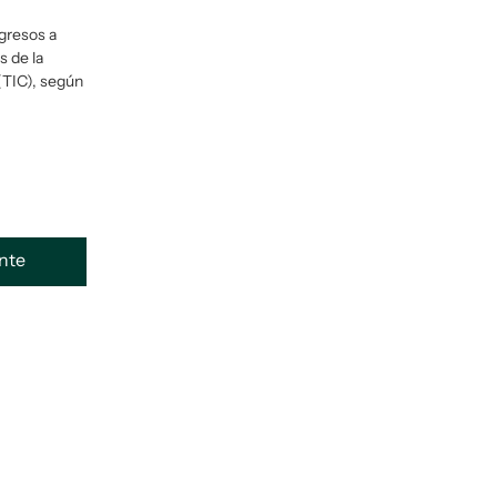
gresos a
s de la
(TIC), según
ente