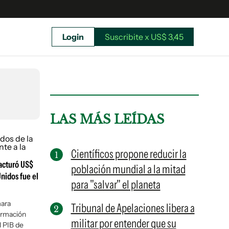
Login
Suscribite x US$ 3,45
uscríbete ahora a El Observador y elegí hasta
donde llegar.
LAS MÁS LEÍDAS
Científicos propone reducir la
facturó US$
población mundial a la mitad
nidos fue el
para "salvar" el planeta
mara
Tribunal de Apelaciones libera a
ormación
militar por entender que su
Suscribite x US$ 3,45
l PIB de