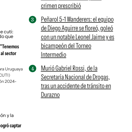
crimen prescribió
Peñarol 5-1 Wanderers: el equipo
de Diego Aguirre se floreó, goleó
con un notable Leonel Jaime y es
bicampeón del Torneo
: "Tenemos
al sector
Intermedio
Murió Gabriel Rossi, de la
ara Uruguaya
(CUTI)
Secretaría Nacional de Drogas,
ión 2024-
tras un accidente de tránsito en
Durazno
logró captar