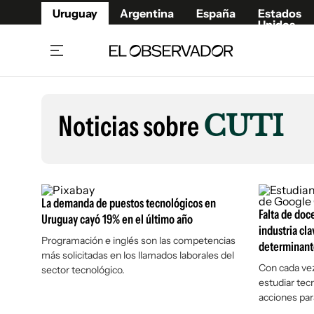
Uruguay
Argentina
España
Estados
Unidos
Home
Lifestyl
Member
Opinió
Noticias sobre
CUTI
Beneficios Member
Fúnebr
Referí
Remates
11°C
Viernes:
Ahora en:
Montevideo
Nacional
Mín
8°
Máx
12°
Edicion
Nubes
Café y Negocios
Publica
La demanda de puestos tecnológicos en
Economía y Empresas
Falta de doc
Newslet
Uruguay cayó 19% en el último año
industria cl
Agro
Argent
Programación e inglés son las competencias
determinant
más solicitadas en los llamados laborales del
Brand Studio
España
Con cada ve
sector tecnológico.
Mundo
Estados
estudiar tec
acciones para
Cultura y Espectáculos