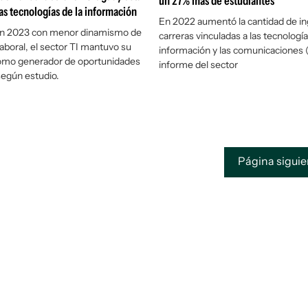
un 27% más de estudiantes
las tecnologías de la información
En 2022 aumentó la cantidad de in
un 2023 con menor dinamismo de
carreras vinculadas a las tecnología
aboral, el sector TI mantuvo su
información y las comunicaciones 
como generador de oportunidades
informe del sector
egún estudio.
Página sigui