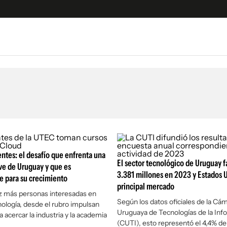
e
S
n
es
Siguenos en:
 y Legales
es especiales
ciones
entes: el desafío que enfrenta una
ters
El sector tecnológico de Uruguay 
ave de Uruguay y que es
ina
3.381 millones en 2023 y Estados U
e para su crecimiento
principal mercado
z más personas interesadas en
 Unidos
Según los datos oficiales de la Cá
nología, desde el rubro impulsan
Uruguaya de Tecnologías de la Inf
 acercar la industria y la academia
(CUTI), esto representó el 4,4% de