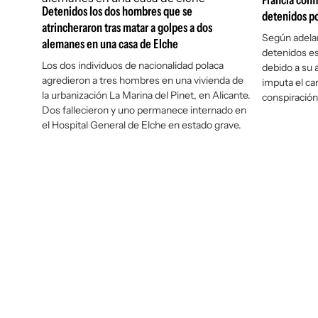
Francia conf
Detenidos los dos hombres que se
detenidos po
atrincheraron tras matar a golpes a dos
Según adela
alemanes en una casa de Elche
detenidos es
Los dos individuos de nacionalidad polaca
debido a su a
agredieron a tres hombres en una vivienda de
imputa el ca
la urbanización La Marina del Pinet, en Alicante.
conspiración 
Dos fallecieron y uno permanece internado en
el Hospital General de Elche en estado grave.