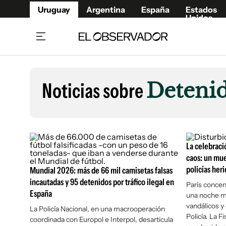
Uruguay
Argentina
España
Estados
Unidos
Home
Lifestyl
Member
Opinió
Noticias sobre
Deteni
Beneficios Member
Fúnebr
Referí
Remates
14°C
Jueves:
Ahora en:
Montevideo
Nacional
Mín
10°
Máx
15°
Edicion
Nubes
Café y Negocios
Publica
La celebraci
Economía y Empresas
Newslet
caos: un mue
policías heri
Agro
Argent
Mundial 2026: más de 66 mil camisetas falsas
incautadas y 95 detenidos por tráfico ilegal en
Brand Studio
París concen
España
España
una noche ma
Mundo
Estados
vandálicos y
La Policía Nacional, en una macrooperación
Cultura y Espectáculos
Policía. La F
coordinada con Europol e Interpol, desarticula