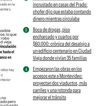
incrustado en casas del Prado:
cado en la
mental y
chofer dijo que estaba contando
dinero mientras circulaba
Boca de drogas, piso
encharcado y cuartos por
$60.000: crónica del desalojo a
vinculación
un edificio centenario en Ciudad
e hasta el
banco en
Vieja donde vivían 35 familias
Empezaron las obras en los
 ellos hay
 y
accesos este a Montevideo:
Interior
proyectan dos viaductos, más
carriles y una rotonda para
mejorar el tránsito