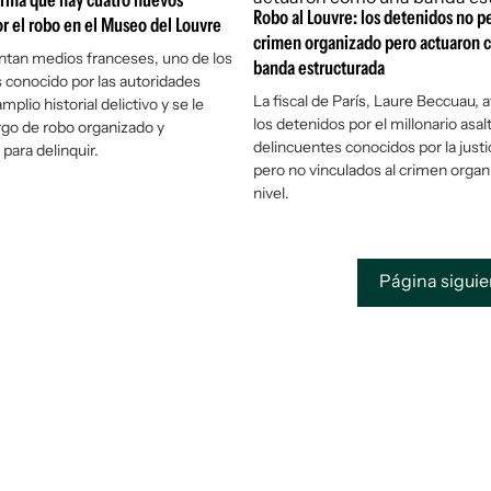
irma que hay cuatro nuevos
Robo al Louvre: los detenidos no p
r el robo en el Museo del Louvre
crimen organizado pero actuaron 
ntan medios franceses, uno de los
banda estructurada
 conocido por las autoridades
La fiscal de París, Laure Beccuau, 
mplio historial delictivo y se le
los detenidos por el millonario asal
rgo de robo organizado y
delincuentes conocidos por la justi
para delinquir.
pero no vinculados al crimen organ
nivel.
Página sigui