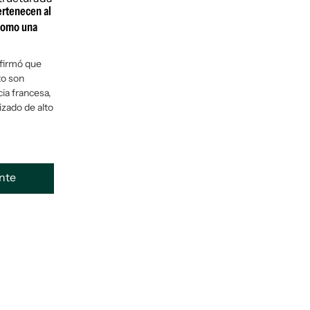
ertenecen al
como una
afirmó que
to son
cia francesa,
izado de alto
ente