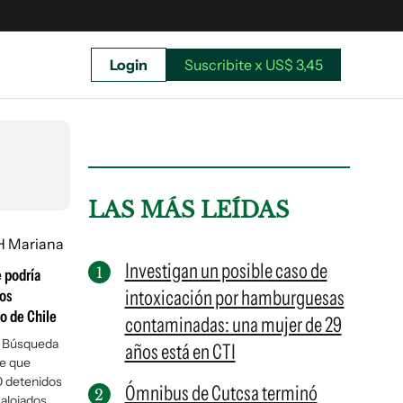
Login
Suscribite x US$ 3,45
uscríbete ahora a El Observador y elegí hasta
donde llegar.
LAS MÁS LEÍDAS
Investigan un posible caso de
 podría
intoxicación por hamburguesas
os
o de Chile
contaminadas: una mujer de 29
e Búsqueda
años está en CTI
me que
0 detenidos
Ómnibus de Cutcsa terminó
Suscribite x US$ 3,45
alojados