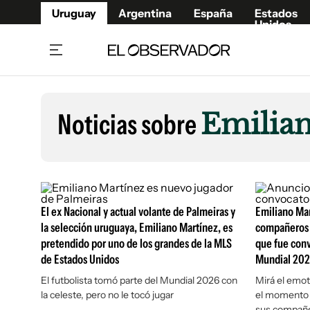
Uruguay
Argentina
España
Estados
Unidos
Home
Lifestyl
Member
Opinió
Noticias sobre
Emilia
Beneficios Member
Fúnebr
Referí
Remates
15°C
Jueves:
Ahora en:
Montevideo
Nacional
Mín
12°
Máx
15°
Edicion
Nubes
Café y Negocios
Publica
El ex Nacional y actual volante de Palmeiras y
Economía y Empresas
Emiliano Mar
Newslet
la selección uruguaya, Emiliano Martínez, es
compañeros 
Agro
Argent
pretendido por uno de los grandes de la MLS
que fue conv
Brand Studio
España
de Estados Unidos
Mundial 20
Mundo
Estados
El futbolista tomó parte del Mundial 2026 con
Mirá el emot
la celeste, pero no le tocó jugar
el momento q
Cultura y Espectáculos
sus compañe