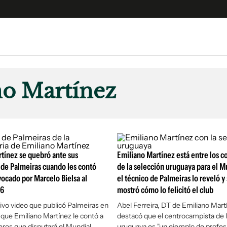
e
S
n
no Martínez
es
Siguenos en:
 y Legales
es especiales
ciones
tínez se quebró ante sus
ters
Emiliano Martínez está entre los 
de Palmeiras cuando les contó
de la selección uruguaya para el M
ina
ocado por Marcelo Bielsa al
el técnico de Palmeiras lo reveló y
26
mostró cómo lo felicitó el club
 Unidos
ivo video que publicó Palmeiras en
Abel Ferreira, DT de Emiliano Mart
ue Emiliano Martínez le contó a
destacó que el centrocampista de l
ros que disputará el Mundial
uruguaya es "un ejemplo de profes