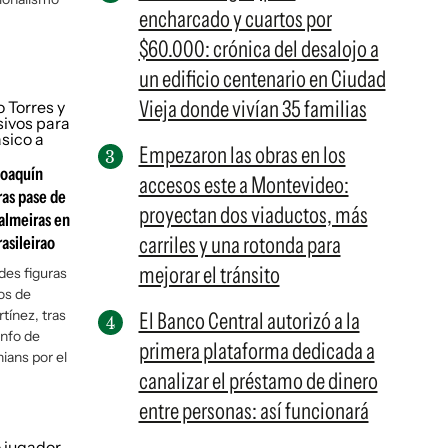
encharcado y cuartos por
$60.000: crónica del desalojo a
un edificio centenario en Ciudad
Vieja donde vivían 35 familias
Empezaron las obras en los
Joaquín
accesos este a Montevideo:
ras pase de
proyectan dos viaductos, más
Palmeiras en
carriles y una rotonda para
rasileirao
mejorar el tránsito
des figuras
os de
tínez, tras
El Banco Central autorizó a la
unfo de
primera plataforma dedicada a
hians por el
canalizar el préstamo de dinero
entre personas: así funcionará