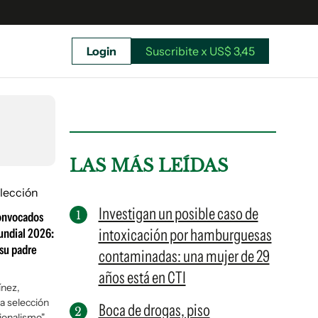
Login
Suscribite x US$ 3,45
uscríbete ahora a El Observador y elegí hasta
donde llegar.
LAS MÁS LEÍDAS
Investigan un posible caso de
convocados
intoxicación por hamburguesas
undial 2026:
 su padre
contaminadas: una mujer de 29
años está en CTI
ínez,
a selección
Boca de drogas, piso
Suscribite x US$ 3,45
ionalismo"