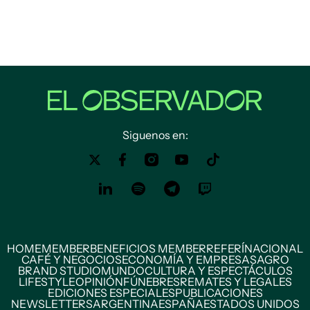
Siguenos en:
HOME
MEMBER
BENEFICIOS MEMBER
REFERÍ
NACIONAL
CAFÉ Y NEGOCIOS
ECONOMÍA Y EMPRESAS
AGRO
BRAND STUDIO
MUNDO
CULTURA Y ESPECTÁCULOS
LIFESTYLE
OPINIÓN
FÚNEBRES
REMATES Y LEGALES
EDICIONES ESPECIALES
PUBLICACIONES
NEWSLETTERS
ARGENTINA
ESPAÑA
ESTADOS UNIDOS