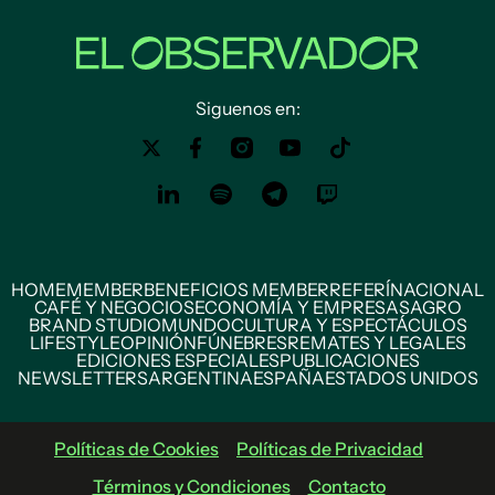
Siguenos en:
HOME
MEMBER
BENEFICIOS MEMBER
REFERÍ
NACIONAL
CAFÉ Y NEGOCIOS
ECONOMÍA Y EMPRESAS
AGRO
BRAND STUDIO
MUNDO
CULTURA Y ESPECTÁCULOS
LIFESTYLE
OPINIÓN
FÚNEBRES
REMATES Y LEGALES
EDICIONES ESPECIALES
PUBLICACIONES
NEWSLETTERS
ARGENTINA
ESPAÑA
ESTADOS UNIDOS
Políticas de Cookies
Políticas de Privacidad
Términos y Condiciones
Contacto