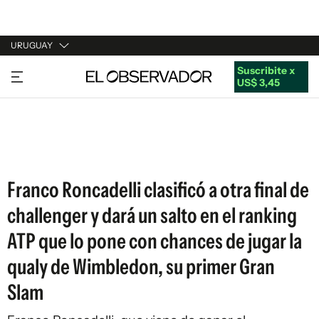
URUGUAY
Suscribite x
URUGUAY
US$ 3,45
ARGENTINA
ESPAÑA
ESTADOS UNIDOS
Franco Roncadelli clasificó a otra final de
challenger y dará un salto en el ranking
ATP que lo pone con chances de jugar la
qualy de Wimbledon, su primer Gran
Slam