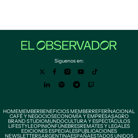
Siguenos en:
HOME
MEMBER
BENEFICIOS MEMBER
REFERÍ
NACIONAL
CAFÉ Y NEGOCIOS
ECONOMÍA Y EMPRESAS
AGRO
BRAND STUDIO
MUNDO
CULTURA Y ESPECTÁCULOS
LIFESTYLE
OPINIÓN
FÚNEBRES
REMATES Y LEGALES
EDICIONES ESPECIALES
PUBLICACIONES
NEWSLETTERS
ARGENTINA
ESPAÑA
ESTADOS UNIDOS