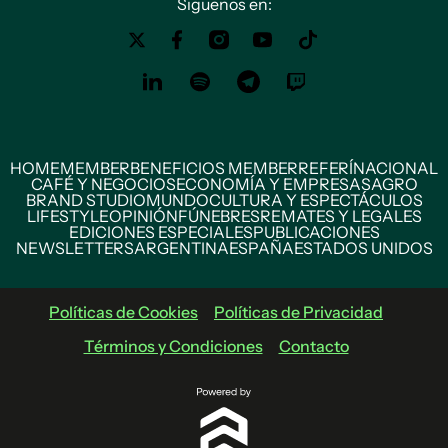
Siguenos en:
HOME
MEMBER
BENEFICIOS MEMBER
REFERÍ
NACIONAL
CAFÉ Y NEGOCIOS
ECONOMÍA Y EMPRESAS
AGRO
BRAND STUDIO
MUNDO
CULTURA Y ESPECTÁCULOS
LIFESTYLE
OPINIÓN
FÚNEBRES
REMATES Y LEGALES
EDICIONES ESPECIALES
PUBLICACIONES
NEWSLETTERS
ARGENTINA
ESPAÑA
ESTADOS UNIDOS
Políticas de Cookies
Políticas de Privacidad
Términos y Condiciones
Contacto