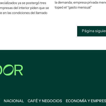
la demanda; empresa privada men
pecializados ya se postergó tres
topeó el “gasto mensual”
empresas del interior piden que se
e en las condiciones del llamado
Página sigui
NACIONAL
CAFÉ Y NEGOCIOS
ECONOMÍA Y EMPRE