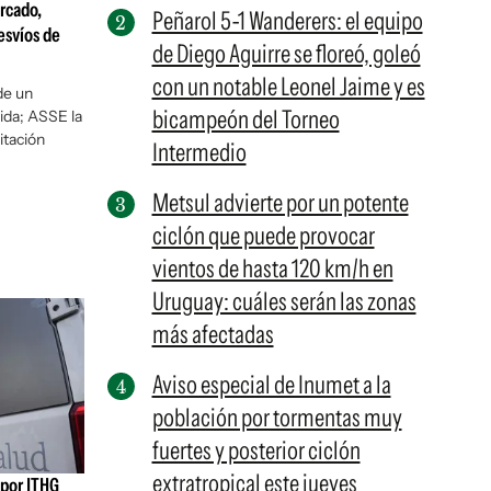
rcado,
Peñarol 5-1 Wanderers: el equipo
esvíos de
de Diego Aguirre se floreó, goleó
con un notable Leonel Jaime y es
de un
bicampeón del Torneo
tida; ASSE la
itación
Intermedio
Metsul advierte por un potente
ciclón que puede provocar
vientos de hasta 120 km/h en
Uruguay: cuáles serán las zonas
más afectadas
Aviso especial de Inumet a la
población por tormentas muy
fuertes y posterior ciclón
extratropical este jueves
 por ITHG