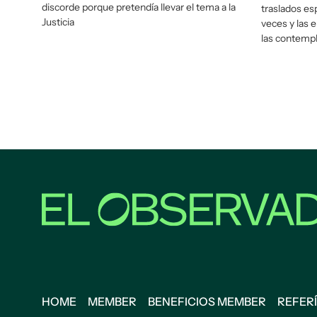
discorde porque pretendía llevar el tema a la
traslados es
Justicia
veces y las 
las contempl
HOME
MEMBER
BENEFICIOS MEMBER
REFERÍ