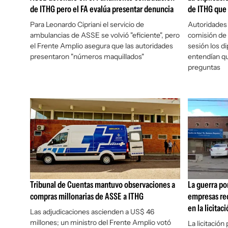
de ITHG pero el FA evalúa presentar denuncia
de ITHG que 
Para Leonardo Cipriani el servicio de
Autoridades
ambulancias de ASSE se volvió "eficiente", pero
comisión de 
el Frente Amplio asegura que las autoridades
sesión los d
presentaron "números maquillados"
entendían qu
preguntas
Tribunal de Cuentas mantuvo observaciones a
La guerra po
compras millonarias de ASSE a ITHG
empresas rec
en la licitac
Las adjudicaciones ascienden a US$ 46
millones; un ministro del Frente Amplio votó
La licitación