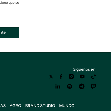
cionó que se
ente
Siguenos en:
SAS
AGRO
BRAND STUDIO
MUNDO