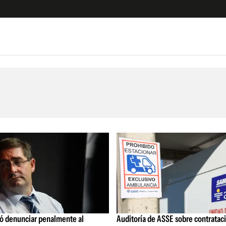
e
S
n
es
Siguenos en:
 y Legales
es especiales
ciones
ters
ina
 Unidos
ió denunciar penalmente al
Auditoría de ASSE sobre contratac