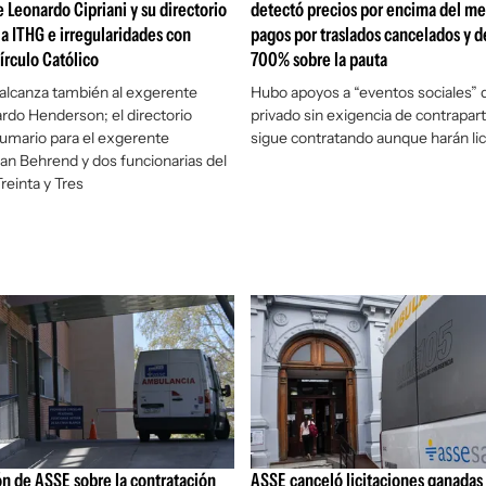
 Leonardo Cipriani y su directorio
detectó precios por encima del me
a ITHG e irregularidades con
pagos por traslados cancelados y d
írculo Católico
700% sobre la pauta
alcanza también al exgerente
Hubo apoyos a “eventos sociales” 
rdo Henderson; el directorio
privado sin exigencia de contrapar
umario para el exgerente
sigue contratando aunque harán lic
uan Behrend y dos funcionarias del
reinta y Tres
ón de ASSE sobre la contratación
ASSE canceló licitaciones ganadas