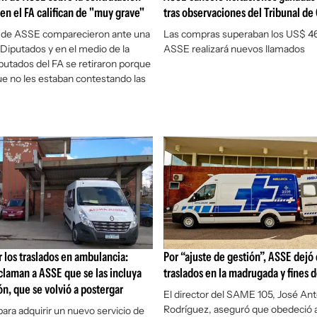
en el FA califican de "muy grave"
tras observaciones del Tribunal de
 de ASSE comparecieron ante una
Las compras superaban los US$ 46
Diputados y en el medio de la
ASSE realizará nuevos llamados
iputados del FA se retiraron porque
e no les estaban contestando las
r los traslados en ambulancia:
Por “ajuste de gestión”, ASSE dejó 
laman a ASSE que se las incluya
traslados en la madrugada y fines
ión, que se volvió a postergar
El director del SAME 105, José An
Rodríguez, aseguró que obedeció a
 para adquirir un nuevo servicio de