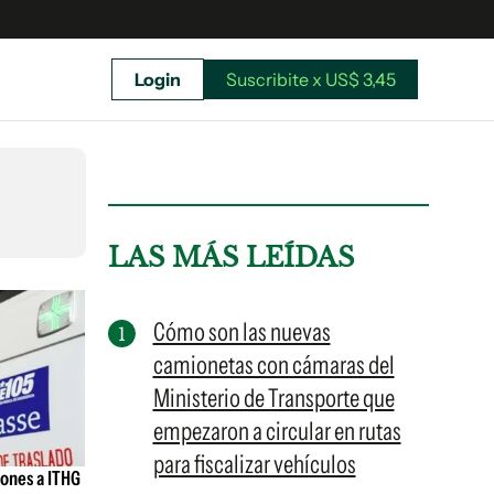
Login
Suscribite x US$ 3,45
uscríbete ahora a El Observador y elegí hasta
donde llegar.
LAS MÁS LEÍDAS
Cómo son las nuevas
camionetas con cámaras del
Ministerio de Transporte que
empezaron a circular en rutas
para fiscalizar vehículos
iones a ITHG
Suscribite x US$ 3,45