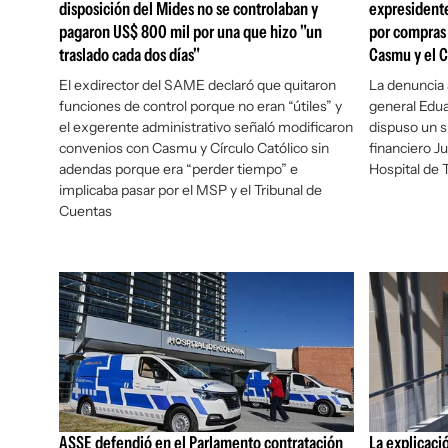
disposición del Mides no se controlaban y
expresidente
pagaron US$ 800 mil por una que hizo "un
por compras 
traslado cada dos días"
Casmu y el C
El exdirector del SAME declaró que quitaron
La denuncia 
funciones de control porque no eran “útiles” y
general Edua
el exgerente administrativo señaló modificaron
dispuso un s
convenios con Casmu y Círculo Católico sin
financiero J
adendas porque era “perder tiempo” e
Hospital de T
implicaba pasar por el MSP y el Tribunal de
Cuentas
ASSE defendió en el Parlamento contratación
La explicaci