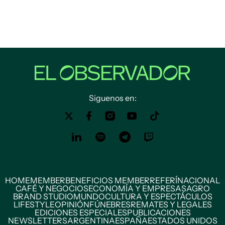
Siguenos en:
HOME
MEMBER
BENEFICIOS MEMBER
REFERÍ
NACIONAL
CAFÉ Y NEGOCIOS
ECONOMÍA Y EMPRESAS
AGRO
BRAND STUDIO
MUNDO
CULTURA Y ESPECTÁCULOS
LIFESTYLE
OPINIÓN
FÚNEBRES
REMATES Y LEGALES
EDICIONES ESPECIALES
PUBLICACIONES
NEWSLETTERS
ARGENTINA
ESPAÑA
ESTADOS UNIDOS