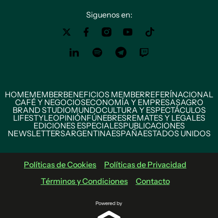
Siguenos en:
HOME
MEMBER
BENEFICIOS MEMBER
REFERÍ
NACIONAL
CAFÉ Y NEGOCIOS
ECONOMÍA Y EMPRESAS
AGRO
BRAND STUDIO
MUNDO
CULTURA Y ESPECTÁCULOS
LIFESTYLE
OPINIÓN
FÚNEBRES
REMATES Y LEGALES
EDICIONES ESPECIALES
PUBLICACIONES
NEWSLETTERS
ARGENTINA
ESPAÑA
ESTADOS UNIDOS
Políticas de Cookies
Políticas de Privacidad
Términos y Condiciones
Contacto