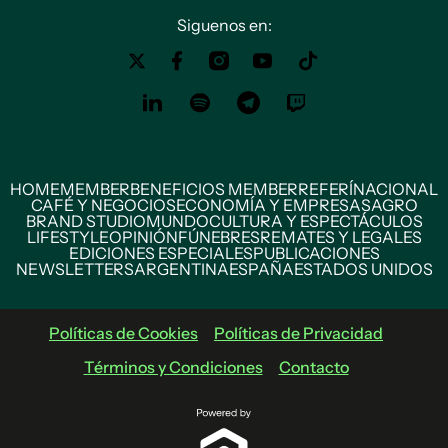
Siguenos en:
HOME
MEMBER
BENEFICIOS MEMBER
REFERÍ
NACIONAL
CAFÉ Y NEGOCIOS
ECONOMÍA Y EMPRESAS
AGRO
BRAND STUDIO
MUNDO
CULTURA Y ESPECTÁCULOS
LIFESTYLE
OPINIÓN
FÚNEBRES
REMATES Y LEGALES
EDICIONES ESPECIALES
PUBLICACIONES
NEWSLETTERS
ARGENTINA
ESPAÑA
ESTADOS UNIDOS
Políticas de Cookies
Políticas de Privacidad
Términos y Condiciones
Contacto