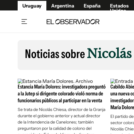
Uruguay
Argentina
España
Estados
Unidos
Home
Lifestyl
Member
Opinió
Noticias sobre
Nicolás
Beneficios Member
Fúnebr
Referí
Remates
10°C
Sábado:
Ahora en:
Montevideo
Nacional
Mín
7°
Máx
Edicion
11°
Cielo Claro
Café y Negocios
Publica
Estancia María Dolores: investigadora preguntó
Cabildo Abie
Economía y Empresas
Newslet
a la Jutep si dirigente colorado violó norma de
una nueva co
funcionarios públicos al participar en la venta
investigador
Agro
Argent
María Dolor
Se trata de Nicolás Chiesa, director de la Granja
Brand Studio
España
durante el gobierno anterior y actual director
El partido d
Mundo
Estados
de la Intendencia de Canelones; también
sector colo
Cultura y Espectáculos
preguntaron por la calidad de colono del
Nicolás Chie