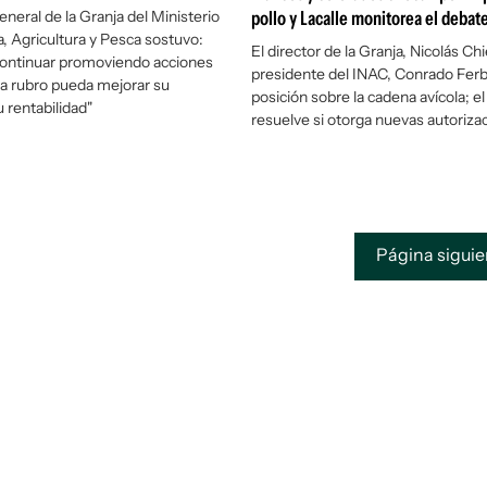
eneral de la Granja del Ministerio
pollo y Lacalle monitorea el debat
, Agricultura y Pesca sostuvo:
El director de la Granja, Nicolás Chie
ntinuar promoviendo acciones
presidente del INAC, Conrado Ferb
a rubro pueda mejorar su
posición sobre la cadena avícola; e
 rentabilidad"
resuelve si otorga nuevas autoriza
Página sigui