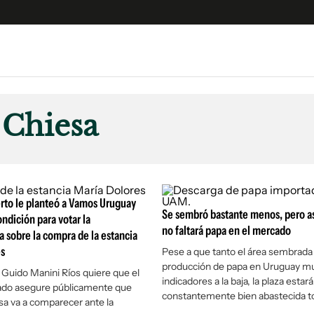
e
S
n
 Chiesa
es
Siguenos en:
 y Legales
es especiales
ciones
rto le planteó a Vamos Uruguay
ters
Se sembró bastante menos, pero a
ndición para votar la
no faltará papa en el mercado
a sobre la compra de la estancia
ina
es
Pese a que tanto el área sembrada
producción de papa en Uruguay m
e Guido Manini Ríos quiere que el
 Unidos
indicadores a la baja, la plaza estará
rado asegure públicamente que
constantemente bien abastecida t
sa va a comparecer ante la