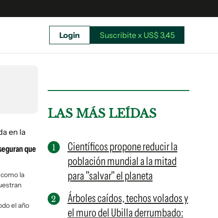
Login
Suscribite x US$ 3,45
uscríbete ahora a El Observador y elegí hasta
donde llegar.
LAS MÁS LEÍDAS
Científicos propone reducir la
seguran que
población mundial a la mitad
para "salvar" el planeta
 como la
uestran
Árboles caídos, techos volados y
odo el año
el muro del Ubilla derrumbado:
Suscribite x US$ 3,45