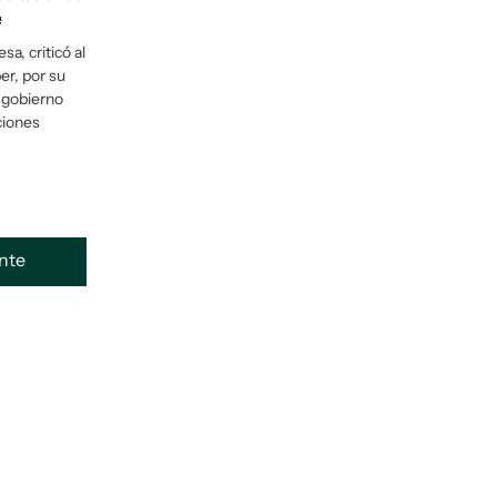
e
sa, criticó al
er, por su
l gobierno
ciones
ente