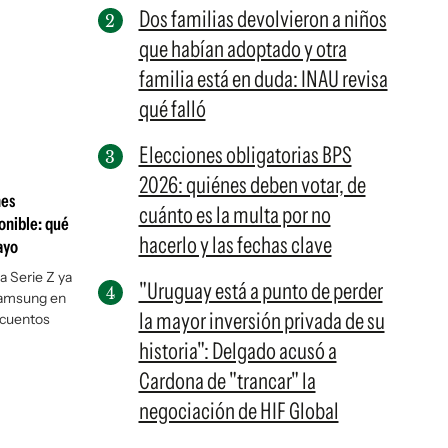
Dos familias devolvieron a niños
que habían adoptado y otra
familia está en duda: INAU revisa
qué falló
Elecciones obligatorias BPS
2026: quiénes deben votar, de
nes
cuánto es la multa por no
onible: qué
hacerlo y las fechas clave
ayo
a Serie Z ya
"Uruguay está a punto de perder
Samsung en
la mayor inversión privada de su
escuentos
historia": Delgado acusó a
Cardona de "trancar" la
negociación de HIF Global