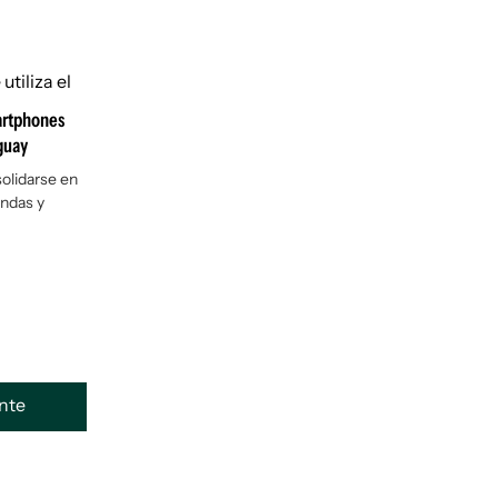
artphones
guay
olidarse en
endas y
ente