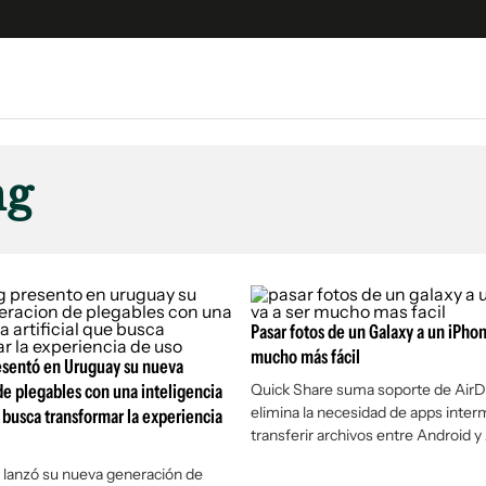
e
S
n
ng
es
Siguenos en:
 y Legales
es especiales
°
ciones
ters
Pasar fotos de un Galaxy a un iPhon
mucho más fácil
ina
sentó en Uruguay su nueva
e plegables con una inteligencia
Quick Share suma soporte de AirD
elimina la necesidad de apps inter
e busca transformar la experiencia
 Unidos
transferir archivos entre Android y
 lanzó su nueva generación de