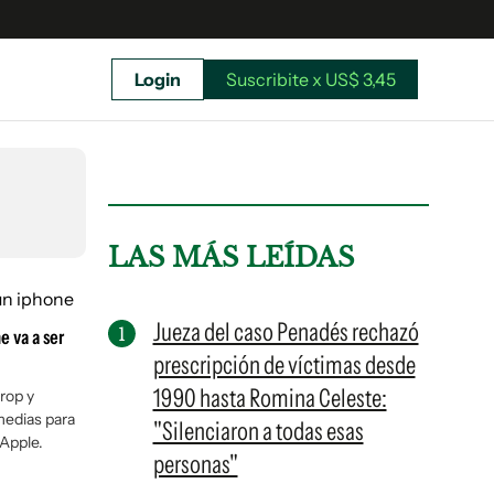
Login
Suscribite x US$ 3,45
uscríbete ahora a El Observador y elegí hasta
donde llegar.
LAS MÁS LEÍDAS
Jueza del caso Penadés rechazó
e va a ser
prescripción de víctimas desde
1990 hasta Romina Celeste:
rop y
medias para
"Silenciaron a todas esas
 Apple.
personas"
Suscribite x US$ 3,45