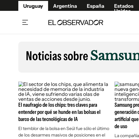
Uruguay
Argentina
España
Estados
Unidos
Home
Lifestyl
Member
Opinió
Noticias sobre
Samsu
Beneficios Member
Fúnebr
Referí
Remates
8°C
Domingo:
Ahora en:
Montevideo
Nacional
Mín
9°
Edicion
Máx
10
Nubes Dispersas
Café y Negocios
Publica
Economía y Empresas
Newslet
Agro
Argent
El naufragio de los chips: tres claves para
Samsung pre
entender por qué se hunde en las bolsas el
generación d
Brand Studio
España
barco de las tecnológicas de IA
artificial qu
Mundo
Estados
de uso
El temblor de la bolsa en Seúl fue sólo el último
Cultura y Espectáculos
de los desarmes masivos de posiciones en el
La compañía