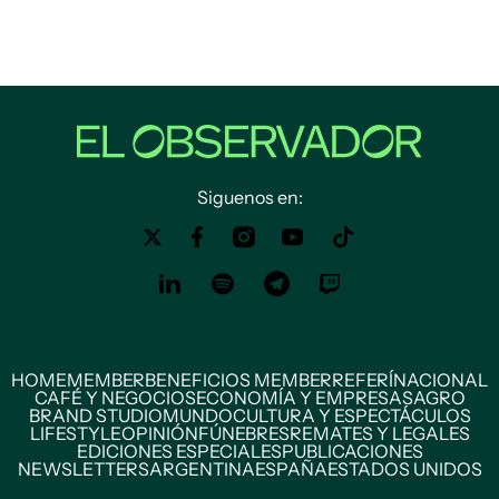
Siguenos en:
HOME
MEMBER
BENEFICIOS MEMBER
REFERÍ
NACIONAL
CAFÉ Y NEGOCIOS
ECONOMÍA Y EMPRESAS
AGRO
BRAND STUDIO
MUNDO
CULTURA Y ESPECTÁCULOS
LIFESTYLE
OPINIÓN
FÚNEBRES
REMATES Y LEGALES
EDICIONES ESPECIALES
PUBLICACIONES
NEWSLETTERS
ARGENTINA
ESPAÑA
ESTADOS UNIDOS