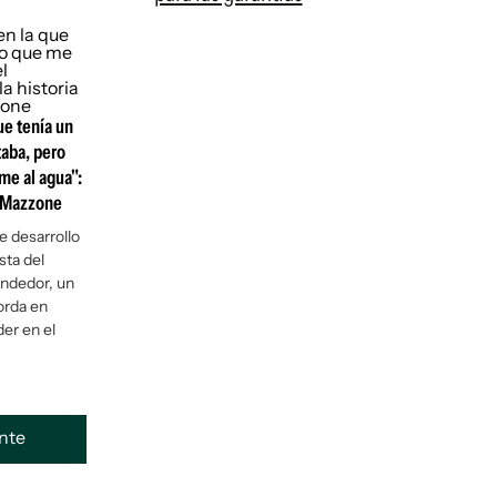
ue tenía un
taba, pero
me al agua":
o Mazzone
e desarrollo
sta del
ndedor, un
orda en
er en el
ente