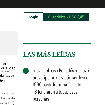
Login
Suscribite x US$ 3,45
uscríbete ahora a El Observador y elegí hasta
donde llegar.
LAS MÁS LEÍDAS
Jueza del caso Penadés rechazó
elantos de
prescripción de víctimas desde
de a
1990 hasta Romina Celeste:
"Silenciaron a todas esas
hace tres
personas"
ados y está
Suscribite x US$ 3,45
ión de US$