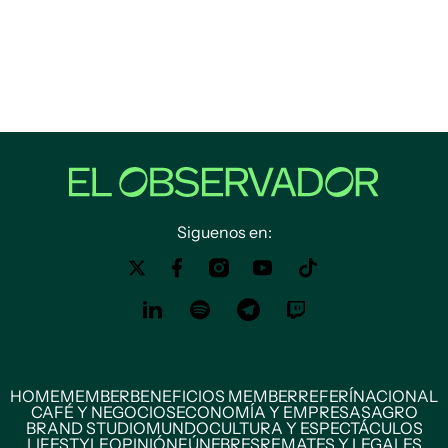
Siguenos en:
HOME
MEMBER
BENEFICIOS MEMBER
REFERÍ
NACIONAL
CAFÉ Y NEGOCIOS
ECONOMÍA Y EMPRESAS
AGRO
BRAND STUDIO
MUNDO
CULTURA Y ESPECTÁCULOS
LIFESTYLE
OPINIÓN
FÚNEBRES
REMATES Y LEGALES