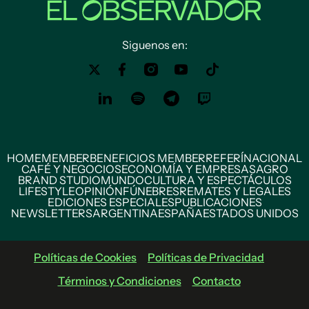
Siguenos en:
HOME
MEMBER
BENEFICIOS MEMBER
REFERÍ
NACIONAL
CAFÉ Y NEGOCIOS
ECONOMÍA Y EMPRESAS
AGRO
BRAND STUDIO
MUNDO
CULTURA Y ESPECTÁCULOS
LIFESTYLE
OPINIÓN
FÚNEBRES
REMATES Y LEGALES
EDICIONES ESPECIALES
PUBLICACIONES
NEWSLETTERS
ARGENTINA
ESPAÑA
ESTADOS UNIDOS
Políticas de Cookies
Políticas de Privacidad
Términos y Condiciones
Contacto