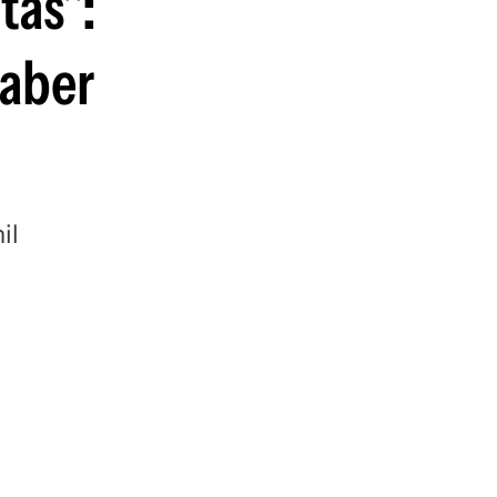
tas":
haber
il