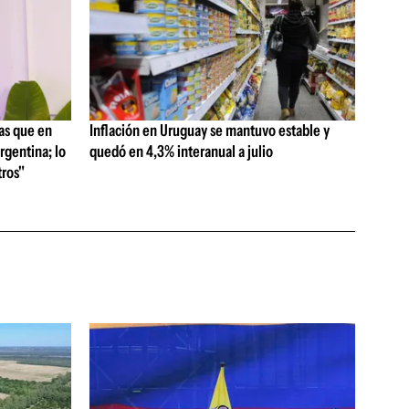
as que en
Inflación en Uruguay se mantuvo estable y
rgentina; lo
quedó en 4,3% interanual a julio
ros"