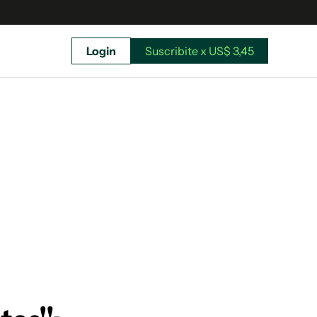
Login
Suscribite x US$ 3,45
uscríbete ahora a El Observador y elegí hasta
donde llegar.
Suscribite x US$ 3,45