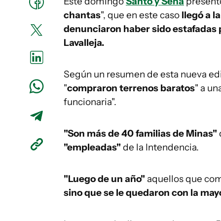
Este domingo
Santo y Seña
presentó
chantas
", que en este caso
llegó a 
denunciaron haber sido estafadas p
Lavalleja.
Según un resumen de esta nueva edic
"
compraron terrenos baratos
" a un
funcionaria".
"Son más de 40 familias de Minas"
"empleadas"
de la Intendencia.
"Luego de un año"
aquellos que comp
sino que se le quedaron con la mayo