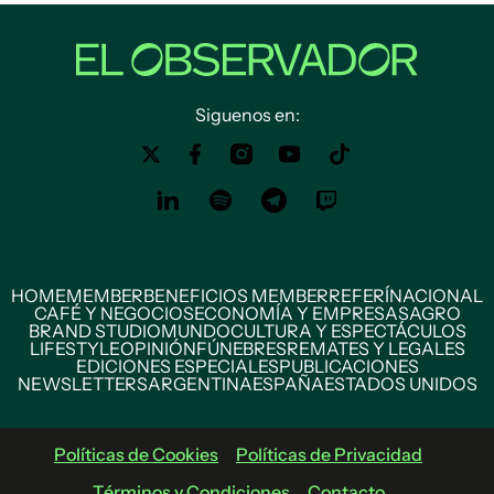
Siguenos en:
HOME
MEMBER
BENEFICIOS MEMBER
REFERÍ
NACIONAL
CAFÉ Y NEGOCIOS
ECONOMÍA Y EMPRESAS
AGRO
BRAND STUDIO
MUNDO
CULTURA Y ESPECTÁCULOS
LIFESTYLE
OPINIÓN
FÚNEBRES
REMATES Y LEGALES
EDICIONES ESPECIALES
PUBLICACIONES
NEWSLETTERS
ARGENTINA
ESPAÑA
ESTADOS UNIDOS
Políticas de Cookies
Políticas de Privacidad
Términos y Condiciones
Contacto