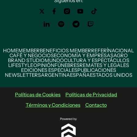
Siguenos en:
HOME
MEMBER
BENEFICIOS MEMBER
REFERÍ
NACIONAL
CAFÉ Y NEGOCIOS
ECONOMÍA Y EMPRESAS
AGRO
BRAND STUDIO
MUNDO
CULTURA Y ESPECTÁCULOS
LIFESTYLE
OPINIÓN
FÚNEBRES
REMATES Y LEGALES
EDICIONES ESPECIALES
PUBLICACIONES
NEWSLETTERS
ARGENTINA
ESPAÑA
ESTADOS UNIDOS
Políticas de Cookies
Políticas de Privacidad
Términos y Condiciones
Contacto