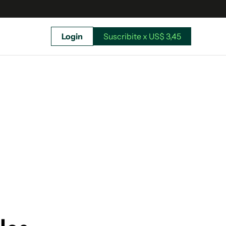
Login
Suscribite x US$ 3,45
uscríbete ahora a El Observador y elegí hasta
donde llegar.
Suscribite x US$ 3,45