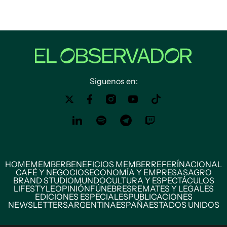
Siguenos en:
HOME
MEMBER
BENEFICIOS MEMBER
REFERÍ
NACIONAL
CAFÉ Y NEGOCIOS
ECONOMÍA Y EMPRESAS
AGRO
BRAND STUDIO
MUNDO
CULTURA Y ESPECTÁCULOS
LIFESTYLE
OPINIÓN
FÚNEBRES
REMATES Y LEGALES
EDICIONES ESPECIALES
PUBLICACIONES
NEWSLETTERS
ARGENTINA
ESPAÑA
ESTADOS UNIDOS