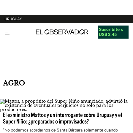
URUGUAY
Suscribite x
URUGUAY
US$ 3,45
ARGENTINA
ESPAÑA
ESTADOS UNIDOS
AGRO
El exministro Mattos y un interrogante sobre Uruguay y el
Super Niño: ¿preparados o improvisados?
"No podemos acordarnos de Santa Bárbara solamente cuando