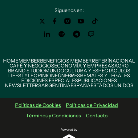
Siguenos en:
HOME
MEMBER
BENEFICIOS MEMBER
REFERÍ
NACIONAL
CAFÉ Y NEGOCIOS
ECONOMÍA Y EMPRESAS
AGRO
BRAND STUDIO
MUNDO
CULTURA Y ESPECTÁCULOS
LIFESTYLE
OPINIÓN
FÚNEBRES
REMATES Y LEGALES
EDICIONES ESPECIALES
PUBLICACIONES
NEWSLETTERS
ARGENTINA
ESPAÑA
ESTADOS UNIDOS
Políticas de Cookies
Políticas de Privacidad
Términos y Condiciones
Contacto