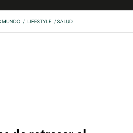
S MUNDO
/
LIFESTYLE
/ SALUD
e
S
n
es
Siguenos en:
 y Legales
es especiales
ciones
ters
ina
 Unidos