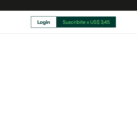
Login
Suscribite x US$ 3,45
uscríbete ahora a El Observador y elegí hasta
donde llegar.
Suscribite x US$ 3,45