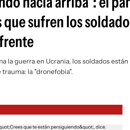
do hacia arriba": el pán
 que sufren los soldado
 frente
a la guerra en Ucrania, los soldados están
rauma: la "dronefobia".