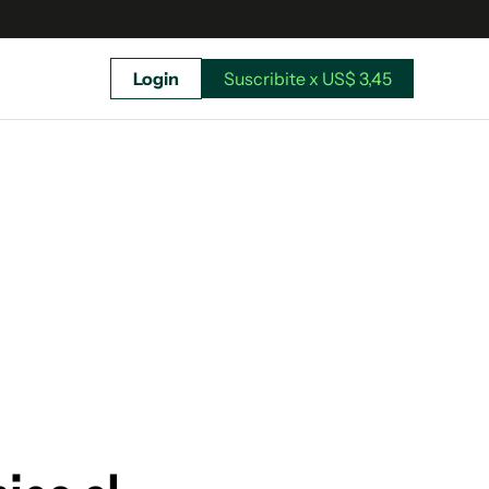
Login
Suscribite x US$ 3,45
uscríbete ahora a El Observador y elegí hasta
donde llegar.
Suscribite x US$ 3,45