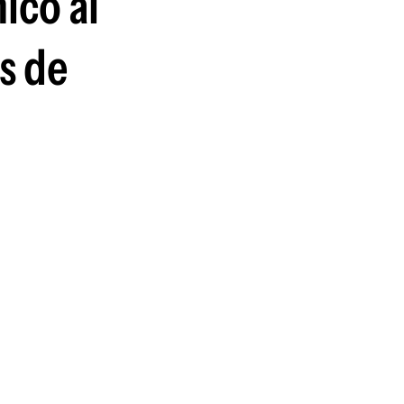
ico al
s de