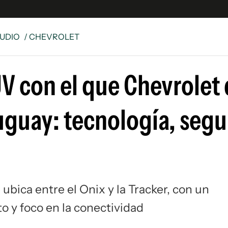
UDIO
/ CHEVROLET
e
S
V con el que Chevrolet 
n
es
Siguenos en:
uguay: tecnología, segu
 y Legales
es especiales
ciones
ters
ina
bica entre el Onix y la Tracker, con un
 Unidos
 y foco en la conectividad