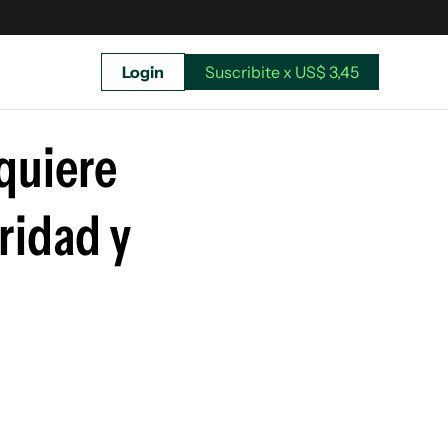
Login
Suscribite x US$ 3,45
uscríbete ahora a El Observador y elegí hasta
donde llegar.
quiere
ridad y
Suscribite x US$ 3,45