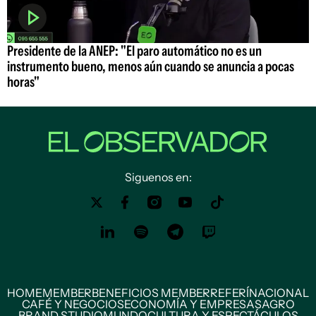
Presidente de la ANEP: "El paro automático no es un
instrumento bueno, menos aún cuando se anuncia a pocas
horas"
Siguenos en:
HOME
MEMBER
BENEFICIOS MEMBER
REFERÍ
NACIONAL
CAFÉ Y NEGOCIOS
ECONOMÍA Y EMPRESAS
AGRO
BRAND STUDIO
MUNDO
CULTURA Y ESPECTÁCULOS