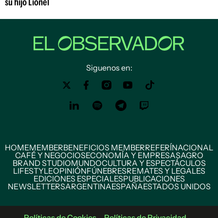
su hijo Lionel
Siguenos en:
HOME
MEMBER
BENEFICIOS MEMBER
REFERÍ
NACIONAL
CAFÉ Y NEGOCIOS
ECONOMÍA Y EMPRESAS
AGRO
BRAND STUDIO
MUNDO
CULTURA Y ESPECTÁCULOS
LIFESTYLE
OPINIÓN
FÚNEBRES
REMATES Y LEGALES
EDICIONES ESPECIALES
PUBLICACIONES
NEWSLETTERS
ARGENTINA
ESPAÑA
ESTADOS UNIDOS
Políticas de Cookies
Políticas de Privacidad