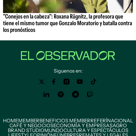
"Conejos en la cabeza": Roxana Rügnitz, la profesora que
tiene el mismo tumor que Gonzalo Moratorio y batalla contra
los pronósticos
Siguenos en:
HOME
MEMBER
BENEFICIOS MEMBER
REFERÍ
NACIONAL
CAFÉ Y NEGOCIOS
ECONOMÍA Y EMPRESAS
AGRO
BRAND STUDIO
MUNDO
CULTURA Y ESPECTÁCULOS
LIFESTYLE
OPINIÓN
FÚNEBRES
REMATES Y LEGALES