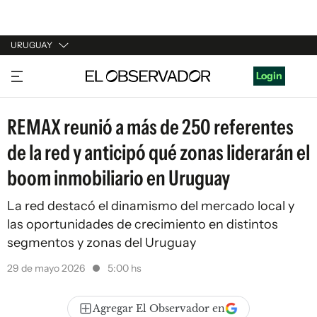
URUGUAY
URUGUAY
Login
ARGENTINA
REMAX reunió a más de 250 referentes
ESPAÑA
de la red y anticipó qué zonas liderarán el
ESTADOS UNIDOS
boom inmobiliario en Uruguay
La red destacó el dinamismo del mercado local y
las oportunidades de crecimiento en distintos
segmentos y zonas del Uruguay
29 de mayo 2026
5:00 hs
Agregar El Observador en