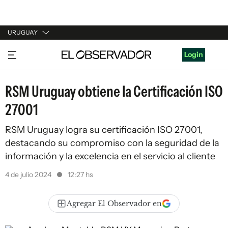
URUGUAY
URUGUAY
Login
ARGENTINA
RSM Uruguay obtiene la Certificación ISO
ESPAÑA
27001
ESTADOS UNIDOS
RSM Uruguay logra su certificación ISO 27001,
destacando su compromiso con la seguridad de la
información y la excelencia en el servicio al cliente
4 de julio 2024
12:27 hs
Agregar El Observador en