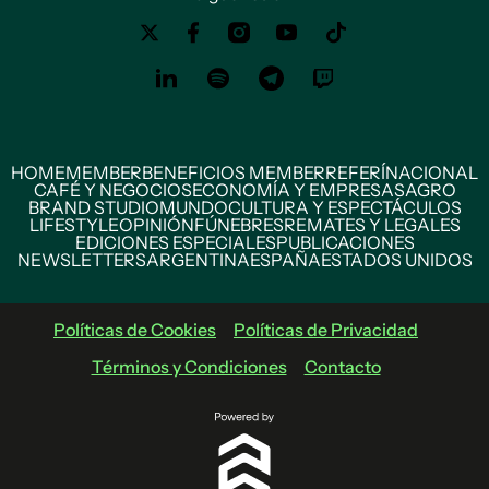
HOME
MEMBER
BENEFICIOS MEMBER
REFERÍ
NACIONAL
CAFÉ Y NEGOCIOS
ECONOMÍA Y EMPRESAS
AGRO
BRAND STUDIO
MUNDO
CULTURA Y ESPECTÁCULOS
LIFESTYLE
OPINIÓN
FÚNEBRES
REMATES Y LEGALES
EDICIONES ESPECIALES
PUBLICACIONES
NEWSLETTERS
ARGENTINA
ESPAÑA
ESTADOS UNIDOS
Políticas de Cookies
Políticas de Privacidad
Términos y Condiciones
Contacto