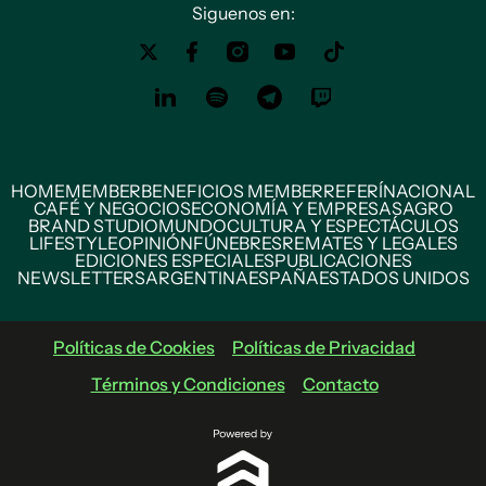
Siguenos en:
HOME
MEMBER
BENEFICIOS MEMBER
REFERÍ
NACIONAL
CAFÉ Y NEGOCIOS
ECONOMÍA Y EMPRESAS
AGRO
BRAND STUDIO
MUNDO
CULTURA Y ESPECTÁCULOS
LIFESTYLE
OPINIÓN
FÚNEBRES
REMATES Y LEGALES
EDICIONES ESPECIALES
PUBLICACIONES
NEWSLETTERS
ARGENTINA
ESPAÑA
ESTADOS UNIDOS
Políticas de Cookies
Políticas de Privacidad
Términos y Condiciones
Contacto