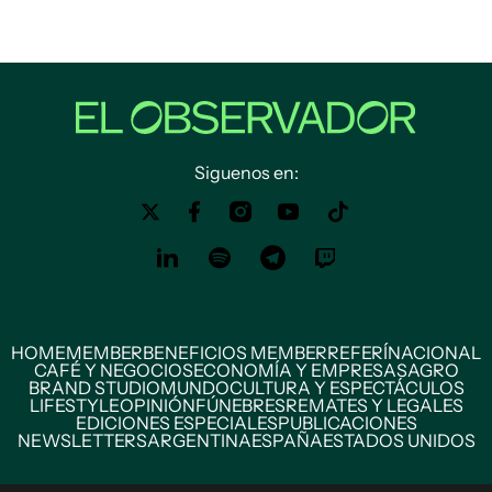
Siguenos en:
HOME
MEMBER
BENEFICIOS MEMBER
REFERÍ
NACIONAL
CAFÉ Y NEGOCIOS
ECONOMÍA Y EMPRESAS
AGRO
BRAND STUDIO
MUNDO
CULTURA Y ESPECTÁCULOS
LIFESTYLE
OPINIÓN
FÚNEBRES
REMATES Y LEGALES
EDICIONES ESPECIALES
PUBLICACIONES
NEWSLETTERS
ARGENTINA
ESPAÑA
ESTADOS UNIDOS