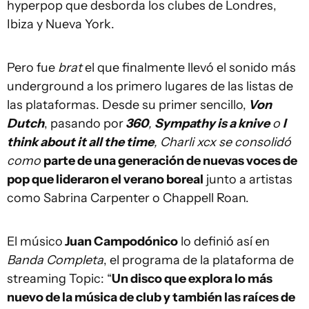
hyperpop que desborda los clubes de Londres,
Ibiza y Nueva York.
Pero fue
brat
el que finalmente llevó el sonido más
underground a los primero lugares de las listas de
las plataformas. Desde su primer sencillo,
Von
Dutch
, pasando por
360
,
Sympathy is a knive
o
I
think about it all the time
, Charli xcx se consolidó
como
parte de una generación de nuevas voces de
pop que lideraron el verano boreal
junto a artistas
como Sabrina Carpenter o Chappell Roan.
El músico
Juan Campodónico
lo definió así en
Banda Completa
, el programa de la plataforma de
streaming Topic: “
Un disco que explora lo más
nuevo de la música de club y también las raíces de