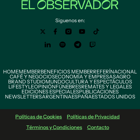
Siguenos en:
HOME
MEMBER
BENEFICIOS MEMBER
REFERÍ
NACIONAL
CAFÉ Y NEGOCIOS
ECONOMÍA Y EMPRESAS
AGRO
BRAND STUDIO
MUNDO
CULTURA Y ESPECTÁCULOS
LIFESTYLE
OPINIÓN
FÚNEBRES
REMATES Y LEGALES
EDICIONES ESPECIALES
PUBLICACIONES
NEWSLETTERS
ARGENTINA
ESPAÑA
ESTADOS UNIDOS
Políticas de Cookies
Políticas de Privacidad
Términos y Condiciones
Contacto