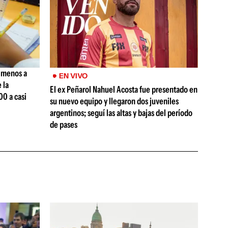
, menos a
EN VIVO
 la
El ex Peñarol Nahuel Acosta fue presentado en
00 a casi
su nuevo equipo y llegaron dos juveniles
argentinos; seguí las altas y bajas del período
de pases