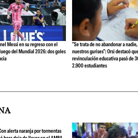
el Messi en su regreso con el
"Se trata de no abandonar a nadie
luego del Mundial 2026: dos goles
nuestros gurises": Orsi destacó que
ncia
revinculación educativa pasó de 3
2.900 estudiantes
INA
Con alerta naranja por tormentas