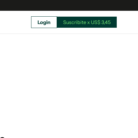
Login
Suscribite x US$ 3,45
uscríbete ahora a El Observador y elegí hasta
donde llegar.
Suscribite x US$ 3,45