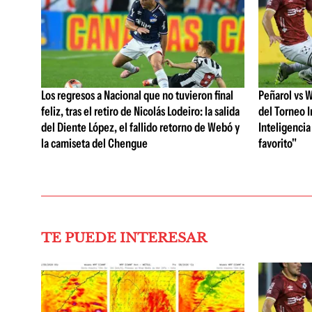
Los regresos a Nacional que no tuvieron final
Peñarol vs W
feliz, tras el retiro de Nicolás Lodeiro: la salida
del Torneo I
del Diente López, el fallido retorno de Webó y
Inteligencia 
la camiseta del Chengue
favorito"
TE PUEDE INTERESAR