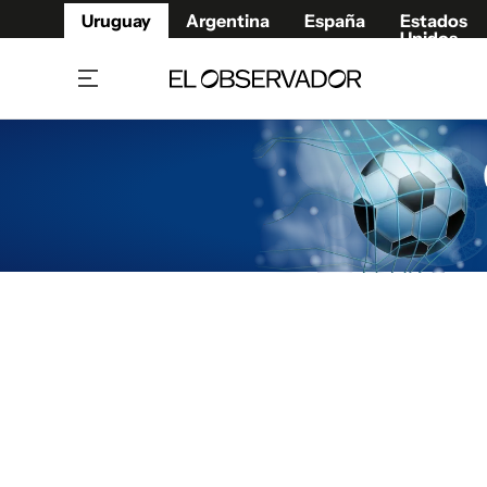
Uruguay
Argentina
España
Estados
Unidos
Home
Juegos 
Referí
Rugby
Fútbol
Básque
Mundial 2026
Tenis
Resultados Deportivos
Runnin
Fútbol internacional
Polidep
Copa Libertadores
Motor