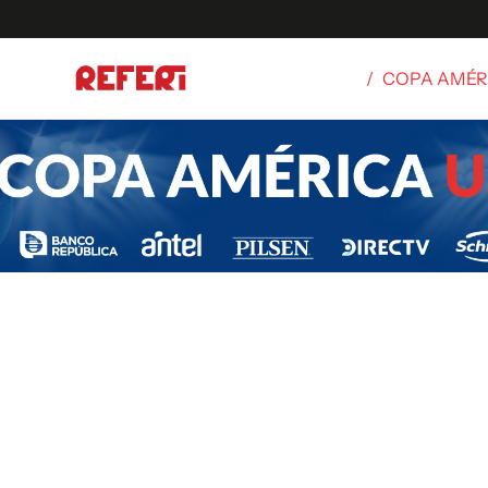
/
COPA AMÉR
Olímpicos
S
tbol
g
ortivo