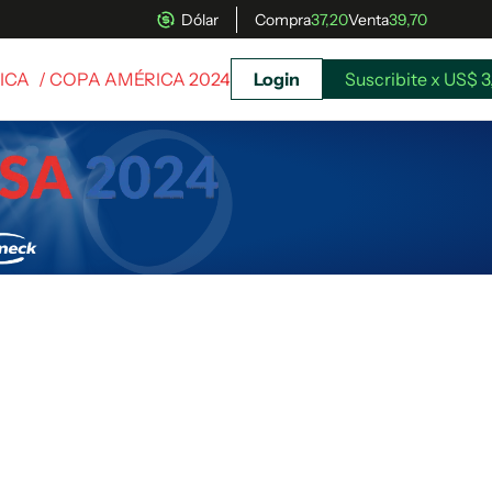
Dólar
Compra
37,20
Venta
39,70
ICA
/ COPA AMÉRICA 2024
Login
Suscribite x US$ 3
uscríbete ahora a El Observador y elegí hasta
donde llegar.
Suscribite x US$ 3,45