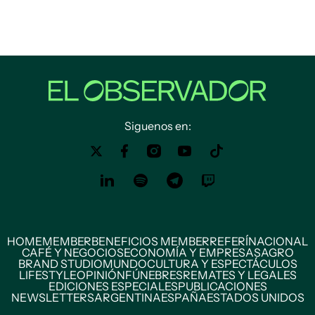
Siguenos en:
HOME
MEMBER
BENEFICIOS MEMBER
REFERÍ
NACIONAL
CAFÉ Y NEGOCIOS
ECONOMÍA Y EMPRESAS
AGRO
BRAND STUDIO
MUNDO
CULTURA Y ESPECTÁCULOS
LIFESTYLE
OPINIÓN
FÚNEBRES
REMATES Y LEGALES
EDICIONES ESPECIALES
PUBLICACIONES
NEWSLETTERS
ARGENTINA
ESPAÑA
ESTADOS UNIDOS