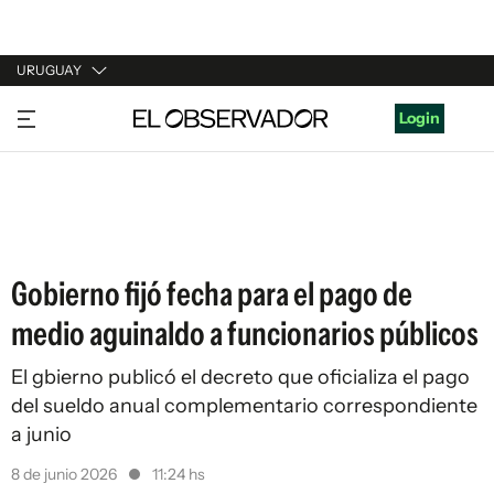
URUGUAY
URUGUAY
Login
ARGENTINA
ESPAÑA
ESTADOS UNIDOS
Gobierno fijó fecha para el pago de
medio aguinaldo a funcionarios públicos
El gbierno publicó el decreto que oficializa el pago
del sueldo anual complementario correspondiente
a junio
8 de junio 2026
11:24 hs